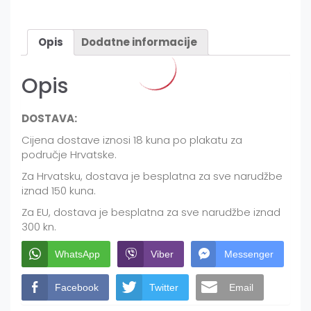
/
2
količina
Opis
Dodatne informacije
Opis
DOSTAVA:
Cijena dostave iznosi 18 kuna po plakatu za
područje Hrvatske.
Za Hrvatsku, dostava je besplatna za sve narudžbe
iznad 150 kuna.
Za EU, dostava je besplatna za sve narudžbe iznad
300 kn.
WhatsApp
Viber
Messenger
Facebook
Twitter
Email