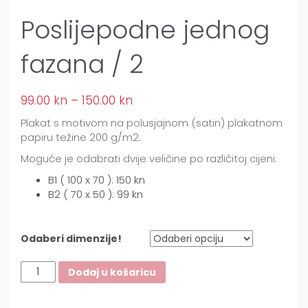
Poslijepodne jednog
fazana / 2
99.00
kn
–
150.00
kn
Plakat s motivom na polusjajnom (satin) plakatnom
papiru težine 200 g/m2.
Moguće je odabrati dvije veličine po različitoj cijeni:
B1 ( 100 x 70 ): 150 kn
B2 ( 70 x 50 ): 99 kn
Odaberi dimenzije!
Poslijepodne
Dodaj u košaricu
jednog
fazana