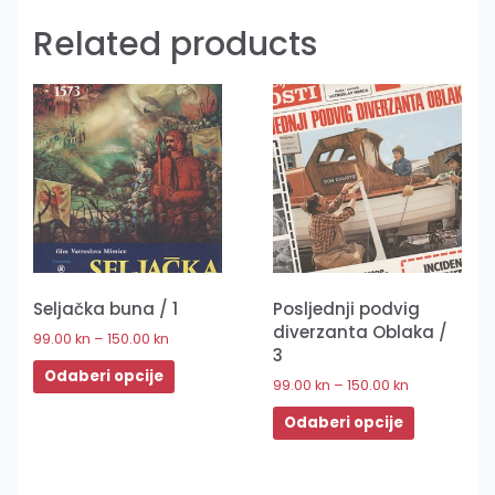
Related products
Seljačka buna / 1
Posljednji podvig
diverzanta Oblaka /
99.00
kn
–
150.00
kn
3
Odaberi opcije
99.00
kn
–
150.00
kn
Odaberi opcije