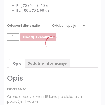
B1 ( 70 x 100 ): 150 kn
B2 ( 50 x 70 ): 99 kn
Odaberi dimenzije!
Nemir
Dodaj u košaricu
količina
Opis
Dodatne informacije
Opis
DOSTAVA:
Cijena dostave iznosi 18 kuna po plakatu za
područje Hrvatske.