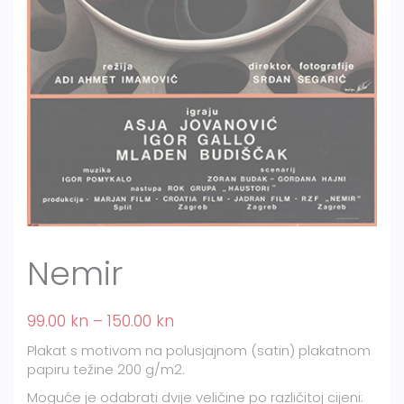
Nemir
99.00
kn
–
150.00
kn
Plakat s motivom na polusjajnom (satin) plakatnom
papiru težine 200 g/m2.
Moguće je odabrati dvije veličine po različitoj cijeni: