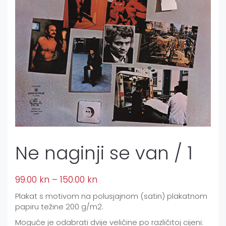
Ne naginji se van / 1
99.00
kn
–
150.00
kn
Plakat s motivom na polusjajnom (satin) plakatnom
papiru težine 200 g/m2.
Moguće je odabrati dvije veličine po različitoj cijeni: