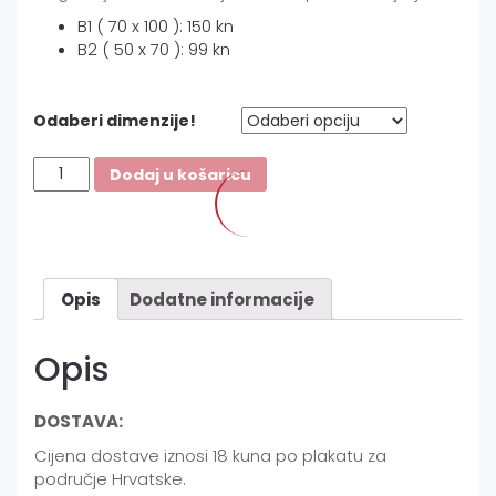
B1 ( 70 x 100 ): 150 kn
B2 ( 50 x 70 ): 99 kn
Odaberi dimenzije!
Ne
Dodaj u košaricu
naginji
se
van
/
1
Opis
Dodatne informacije
količina
Opis
DOSTAVA:
Cijena dostave iznosi 18 kuna po plakatu za
područje Hrvatske.