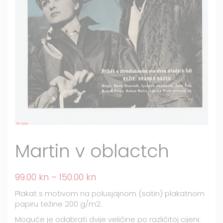
Martin v oblactch
99.00
kn
–
150.00
kn
Plakat s motivom na polusjajnom (satin) plakatnom
papiru težine 200 g/m2.
Moguće je odabrati dvije veličine po različitoj cijeni: