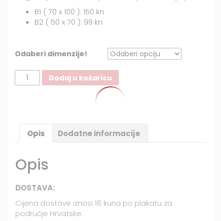
B1 ( 70 x 100 ): 150 kn
B2 ( 50 x 70 ): 99 kn
Odaberi dimenzije!
Martin
Dodaj u košaricu
v
oblactch
količina
Opis
Dodatne informacije
Opis
DOSTAVA:
Cijena dostave iznosi 18 kuna po plakatu za
područje Hrvatske.