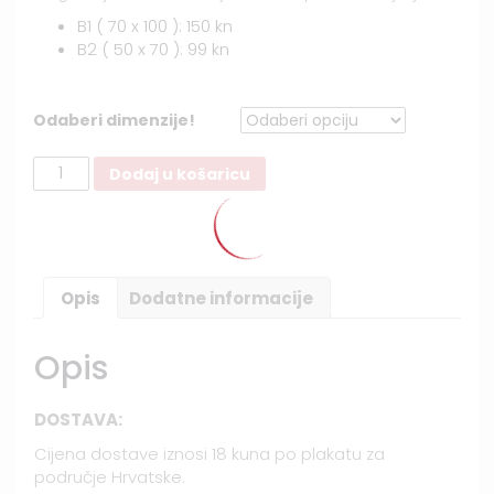
B1 ( 70 x 100 ): 150 kn
B2 ( 50 x 70 ): 99 kn
Odaberi dimenzije!
Martin
Dodaj u košaricu
u
oblacima
količina
Opis
Dodatne informacije
Opis
DOSTAVA:
Cijena dostave iznosi 18 kuna po plakatu za
područje Hrvatske.