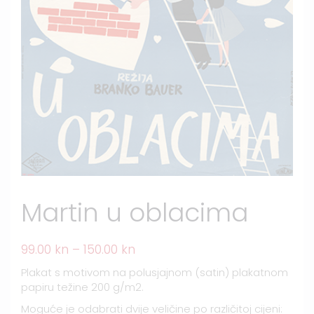
Martin u oblacima
99.00
kn
–
150.00
kn
Plakat s motivom na polusjajnom (satin) plakatnom
papiru težine 200 g/m2.
Moguće je odabrati dvije veličine po različitoj cijeni: