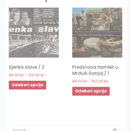
Sjenka slave / 2
Predstava Hamlet u
Mrduši Donjoj / 1
99.00
kn
–
150.00
kn
99.00
kn
–
150.00
kn
Odaberi opcije
Odaberi opcije