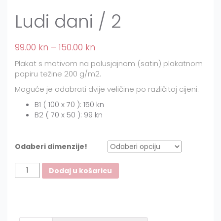
Ludi dani / 2
99.00
kn
–
150.00
kn
Plakat s motivom na polusjajnom (satin) plakatnom
papiru težine 200 g/m2.
Moguće je odabrati dvije veličine po različitoj cijeni:
B1 ( 100 x 70 ): 150 kn
B2 ( 70 x 50 ): 99 kn
Odaberi dimenzije!
Ludi
Dodaj u košaricu
dani
/
2
količina