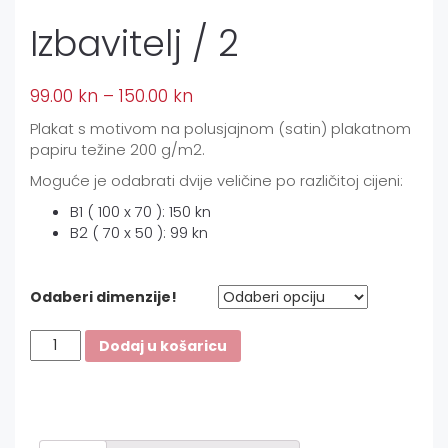
Izbavitelj / 2
99.00
kn
–
150.00
kn
Plakat s motivom na polusjajnom (satin) plakatnom
papiru težine 200 g/m2.
Moguće je odabrati dvije veličine po različitoj cijeni:
B1 ( 100 x 70 ): 150 kn
B2 ( 70 x 50 ): 99 kn
Odaberi dimenzije!
Izbavitelj
Dodaj u košaricu
/
2
količina