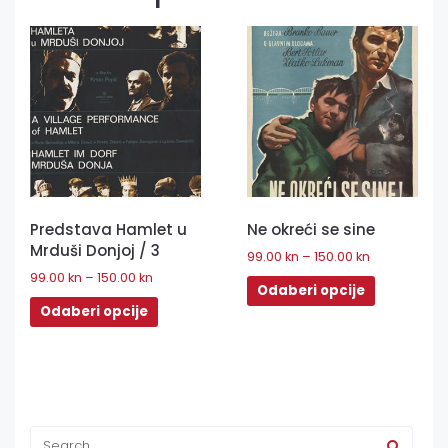
Predstava Hamlet u
Ne okreći se sine
Mrduši Donjoj / 3
99.00
kn
–
150.00
kn
99.00
kn
–
150.00
kn
Odaberi opcije
Odaberi opcije