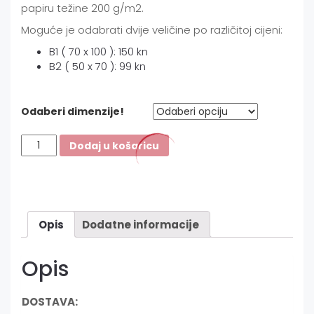
papiru težine 200 g/m2.
Moguće je odabrati dvije veličine po različitoj cijeni:
B1 ( 70 x 100 ): 150 kn
B2 ( 50 x 70 ): 99 kn
Odaberi dimenzije!
Hitler
Dodaj u košaricu
iz
našeg
sokaka
/
1
Opis
Dodatne informacije
količina
Opis
DOSTAVA: