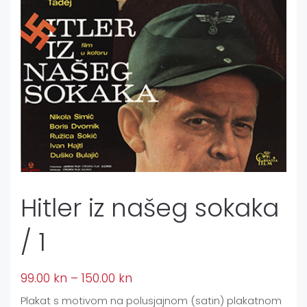
Hitler iz našeg sokaka
/ 1
99.00
kn
–
150.00
kn
Plakat s motivom na polusjajnom (satin) plakatnom