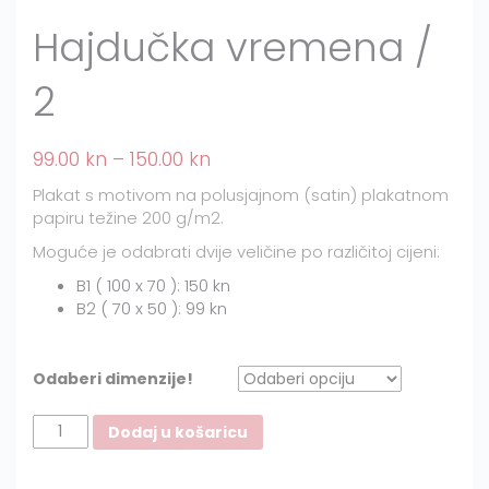
Hajdučka vremena /
2
99.00
kn
–
150.00
kn
Plakat s motivom na polusjajnom (satin) plakatnom
papiru težine 200 g/m2.
Moguće je odabrati dvije veličine po različitoj cijeni:
B1 ( 100 x 70 ): 150 kn
B2 ( 70 x 50 ): 99 kn
Odaberi dimenzije!
Hajdučka
Dodaj u košaricu
vremena
/