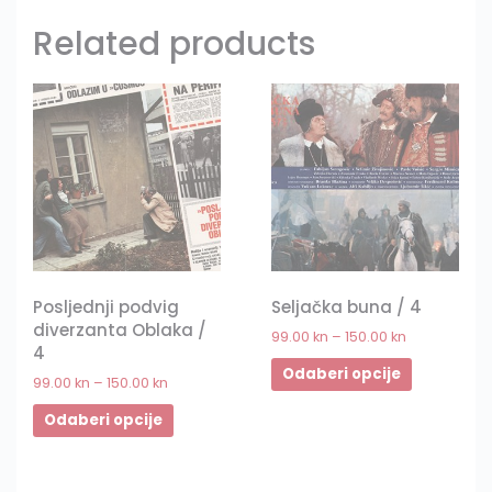
Related products
Posljednji podvig
Seljačka buna / 4
diverzanta Oblaka /
99.00
kn
–
150.00
kn
4
Odaberi opcije
99.00
kn
–
150.00
kn
Odaberi opcije