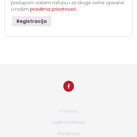
pristupom vašem računu i za druge svrhe opisane
u našim
pravilima privatnosti
.
Registracija
O nama
Uvjeti korištenja
Privatnost